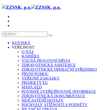
NOVINKY
VEŘEJNOST
O NÁS
KARIÉRA
VOLNÁ PRACOVNÍ MÍSTA
ZDRAVOTNICKÁ ASISTENCE
ZDRAVOTNICKÉ OPERAČNÍ STŘEDISKO
PRVNÍ POMOC
VEŘEJNÉ ZAKÁZKY
PROJEKTY EU
MAPA AED
POVINNĚ ZVEŘEJŇOVANÉ INFORMACE
ZDRAVOTNICKÁ DOKUMENTACE
NEJČASTĚJŠÍ DOTAZY
POCHVALY, STÍŽNOSTI A PODNĚTY
BILANČNÍ ZPRÁVA