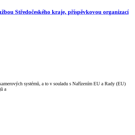
užbou Středočeského kraje, příspěvkovou organizací
 z kamerových systémů, a to v souladu s Nařízením EU a Rady (EU)
jů a