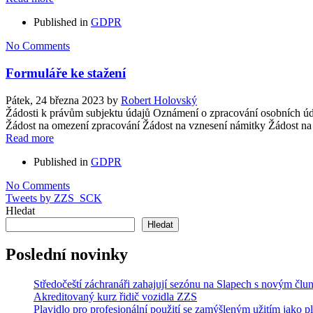
Published in
GDPR
No Comments
Formuláře ke stažení
Pátek, 24 března 2023
by
Robert Holovský
Žádosti k právům subjektu údajů Oznámení o zpracování osobních úd
Žádost na omezení zpracování Žádost na vznesení námitky Žádost na
Read more
Published in
GDPR
No Comments
Tweets by ZZS_SCK
Hledat
Hledat
Poslední novinky
Středočeští záchranáři zahajují sezónu na Slapech s novým čl
Akreditovaný kurz řidič vozidla ZZS
Plavidlo pro profesionální použití se zamýšleným užitím jako 