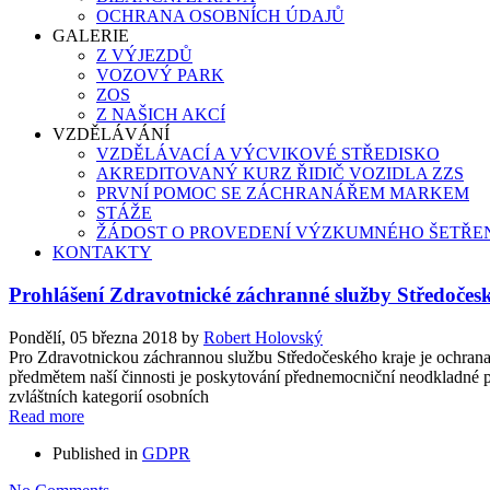
OCHRANA OSOBNÍCH ÚDAJŮ
GALERIE
Z VÝJEZDŮ
VOZOVÝ PARK
ZOS
Z NAŠICH AKCÍ
VZDĚLÁVÁNÍ
VZDĚLÁVACÍ A VÝCVIKOVÉ STŘEDISKO
AKREDITOVANÝ KURZ ŘIDIČ VOZIDLA ZZS
PRVNÍ POMOC SE ZÁCHRANÁŘEM MARKEM
STÁŽE
ŽÁDOST O PROVEDENÍ VÝZKUMNÉHO ŠETŘENÍ
KONTAKTY
Prohlášení Zdravotnické záchranné služby Středočes
Pondělí, 05 března 2018
by
Robert Holovský
Pro Zdravotnickou záchrannou službu Středočeského kraje je ochrana 
předmětem naší činnosti je poskytování přednemocniční neodkladné pé
zvláštních kategorií osobních
Read more
Published in
GDPR