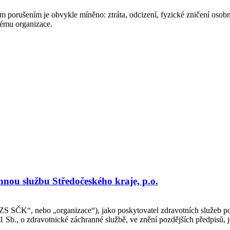
 porušením je obvykle míněno: ztráta, odcizení, fyzické zničení osobn
tému organizace.
ou službu Středočeského kraje, p.o.
„ZZS SČK“, nebo „organizace“), jako poskytovatel zdravotních služeb p
11 Sb., o zdravotnické záchranné službě, ve znění pozdějších předpisů,