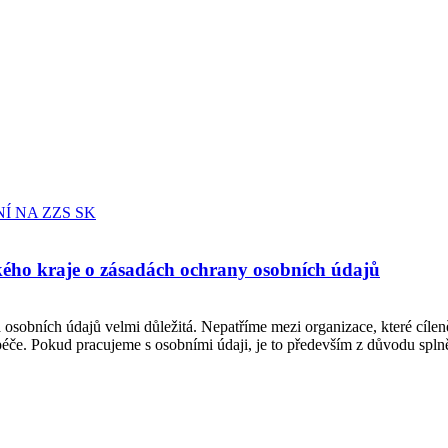
 NA ZZS SK
kého kraje o zásadách ochrany osobních údajů
osobních údajů velmi důležitá. Nepatříme mezi organizace, které cíle
če. Pokud pracujeme s osobními údaji, je to především z důvodu splně