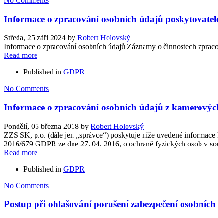
No Comments
Informace o zpracování osobních údajů poskytovatel
Středa, 25 září 2024
by
Robert Holovský
Informace o zpracování osobních údajů Záznamy o činnostech zpraco
Read more
Published in
GDPR
No Comments
Informace o zpracování osobních údajů z kamerovýc
Pondělí, 05 března 2018
by
Robert Holovský
ZZS SK, p.o. (dále jen „správce“) poskytuje níže uvedené informace 
2016/679 GDPR ze dne 27. 04. 2016, o ochraně fyzických osob v sou
Read more
Published in
GDPR
No Comments
Postup při ohlašování porušení zabezpečení osobníc