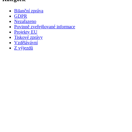
Bilanční zpráva
GDPR
Nezařazeno
Povinně zveřejňované informace
Projekty EU
Tiskové zprávy
Vzdělávávní
Z výjezdů
NÁZEV
Zdravotnická záchranná služba Středočeského kraje,
příspěvková organizace
Vančurova 1544
Kladno 272 01
ZŘIZOVATEL