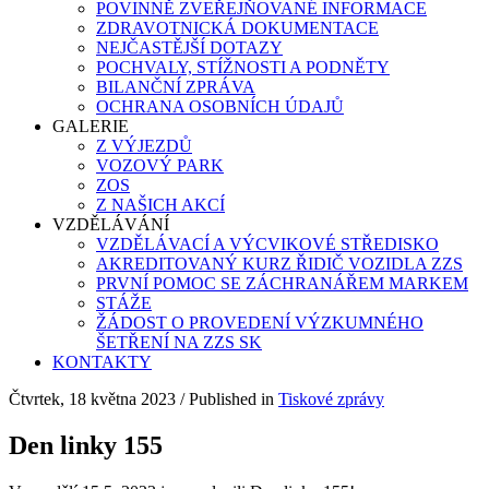
POVINNĚ ZVEŘEJŇOVANÉ INFORMACE
ZDRAVOTNICKÁ DOKUMENTACE
NEJČASTĚJŠÍ DOTAZY
POCHVALY, STÍŽNOSTI A PODNĚTY
BILANČNÍ ZPRÁVA
OCHRANA OSOBNÍCH ÚDAJŮ
GALERIE
Z VÝJEZDŮ
VOZOVÝ PARK
ZOS
Z NAŠICH AKCÍ
VZDĚLÁVÁNÍ
VZDĚLÁVACÍ A VÝCVIKOVÉ STŘEDISKO
AKREDITOVANÝ KURZ ŘIDIČ VOZIDLA ZZS
PRVNÍ POMOC SE ZÁCHRANÁŘEM MARKEM
STÁŽE
ŽÁDOST O PROVEDENÍ VÝZKUMNÉHO
ŠETŘENÍ NA ZZS SK
KONTAKTY
Čtvrtek, 18 května 2023
/
Published in
Tiskové zprávy
Den linky 155