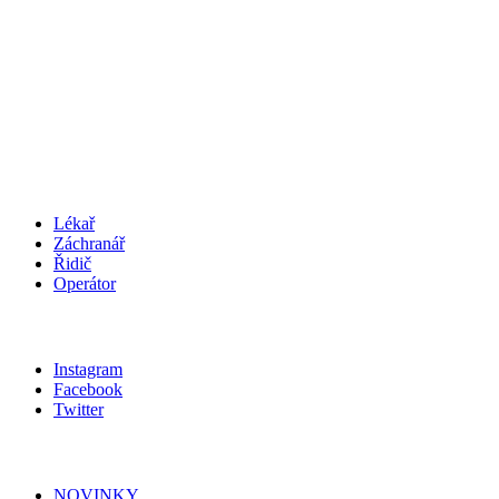
Středočeský kraj
podatelna@zachranka.cz
telefon: +420 312 256 601
IČO
:
75030926
SCHRÁNKA
:
wmjmahj
KARIÉRA
Lékař
Záchranář
Řidič
Operátor
SLEDUJ NÁS
Instagram
Facebook
Twitter
MAPA STRÁNEK
NOVINKY