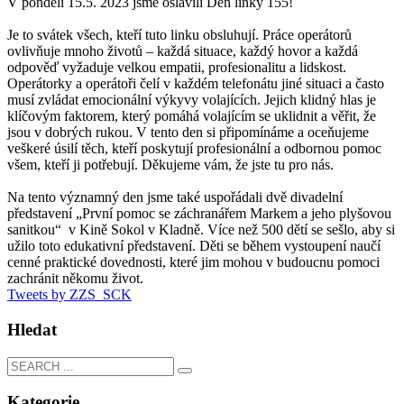
V pondělí 15.5. 2023 jsme oslavili Den linky 155!
Je to svátek všech, kteří tuto linku obsluhují. Práce operátorů
ovlivňuje mnoho životů – každá situace, každý hovor a každá
odpověď vyžaduje velkou empatii, profesionalitu a lidskost.
Operátorky a operátoři čelí v každém telefonátu jiné situaci a často
musí zvládat emocionální výkyvy volajících. Jejich klidný hlas je
klíčovým faktorem, který pomáhá volajícím se uklidnit a věřit, že
jsou v dobrých rukou. V tento den si připomínáme a oceňujeme
veškeré úsilí těch, kteří poskytují profesionální a odbornou pomoc
všem, kteří ji potřebují. Děkujeme vám, že jste tu pro nás.
Na tento významný den jsme také uspořádali dvě divadelní
představení „První pomoc se záchranářem Markem a jeho plyšovou
sanitkou“ v Kině Sokol v Kladně. Více než 500 dětí se sešlo, aby si
užilo toto edukativní představení. Děti se během vystoupení naučí
cenné praktické dovednosti, které jim mohou v budoucnu pomoci
zachránit někomu život.
Tweets by ZZS_SCK
Hledat
Kategorie