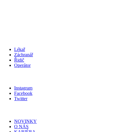
podatelna@zachranka.cz
telefon: +420 312 256 601
IČO
:
75030926
SCHRÁNKA
:
wmjmahj
KARIÉRA
Lékař
Záchranář
Řidič
Operátor
SLEDUJ NÁS
Instagram
Facebook
Twitter
MAPA STRÁNEK
NOVINKY
O NÁS
KARIÉRA