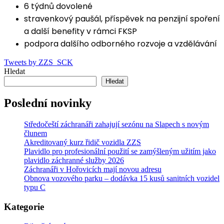
6 týdnů dovolené
stravenkový paušál, příspěvek na penzijní spoření
a další benefity v rámci FKSP
podpora dalšího odborného rozvoje a vzdělávání
Tweets by ZZS_SCK
Hledat
Hledat
Poslední novinky
Středočeští záchranáři zahajují sezónu na Slapech s novým
člunem
Akreditovaný kurz řidič vozidla ZZS
Plavidlo pro profesionální použití se zamýšleným užitím jako
plavidlo záchranné služby 2026
Záchranáři v Hořovicích mají novou adresu
Obnova vozového parku – dodávka 15 kusů sanitních vozidel
typu C
Kategorie