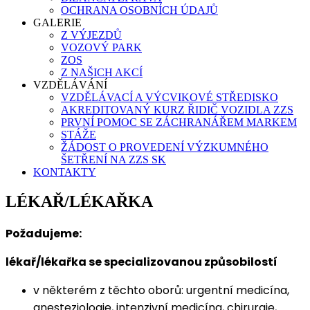
OCHRANA OSOBNÍCH ÚDAJŮ
GALERIE
Z VÝJEZDŮ
VOZOVÝ PARK
ZOS
Z NAŠICH AKCÍ
VZDĚLÁVÁNÍ
VZDĚLÁVACÍ A VÝCVIKOVÉ STŘEDISKO
AKREDITOVANÝ KURZ ŘIDIČ VOZIDLA ZZS
PRVNÍ POMOC SE ZÁCHRANÁŘEM MARKEM
STÁŽE
ŽÁDOST O PROVEDENÍ VÝZKUMNÉHO
ŠETŘENÍ NA ZZS SK
KONTAKTY
LÉKAŘ/LÉKAŘKA
Požadujeme:
lékař/lékařka se specializovanou způsobilostí
v některém z těchto oborů: urgentní medicína,
anesteziologie, intenzivní medicína, chirurgie,