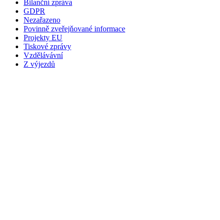
Bilanční zpráva
GDPR
Nezařazeno
Povinně zveřejňované informace
Projekty EU
Tiskové zprávy
Vzdělávávní
Z výjezdů
NÁZEV
Zdravotnická záchranná služba Středočeského kraje,
příspěvková organizace
Vančurova 1544
Kladno 272 01
ZŘIZOVATEL
Středočeský kraj