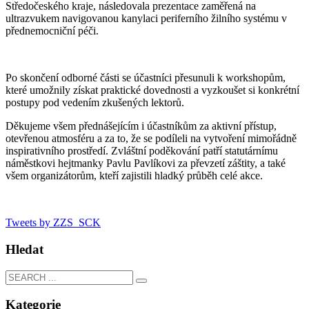
Středočeského kraje, následovala prezentace zaměřená na
ultrazvukem navigovanou kanylaci periferního žilního systému v
přednemocniční péči.
Po skončení odborné části se účastníci přesunuli k workshopům,
které umožnily získat praktické dovednosti a vyzkoušet si konkrétní
postupy pod vedením zkušených lektorů.
Děkujeme všem přednášejícím i účastníkům za aktivní přístup,
otevřenou atmosféru a za to, že se podíleli na vytvoření mimořádně
inspirativního prostředí. Zvláštní poděkování patří statutárnímu
náměstkovi hejtmanky Pavlu Pavlíkovi za převzetí záštity, a také
všem organizátorům, kteří zajistili hladký průběh celé akce.
Tweets by ZZS_SCK
Hledat
Kategorie