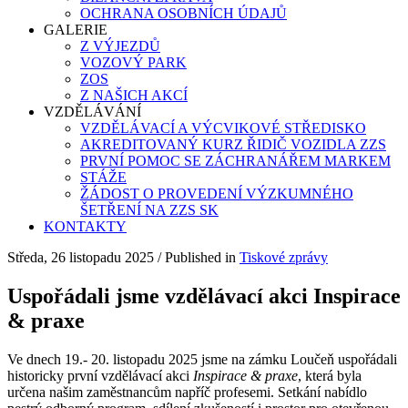
OCHRANA OSOBNÍCH ÚDAJŮ
GALERIE
Z VÝJEZDŮ
VOZOVÝ PARK
ZOS
Z NAŠICH AKCÍ
VZDĚLÁVÁNÍ
VZDĚLÁVACÍ A VÝCVIKOVÉ STŘEDISKO
AKREDITOVANÝ KURZ ŘIDIČ VOZIDLA ZZS
PRVNÍ POMOC SE ZÁCHRANÁŘEM MARKEM
STÁŽE
ŽÁDOST O PROVEDENÍ VÝZKUMNÉHO
ŠETŘENÍ NA ZZS SK
KONTAKTY
Středa, 26 listopadu 2025
/
Published in
Tiskové zprávy
Uspořádali jsme vzdělávací akci Inspirace
& praxe
Ve dnech 19.- 20. listopadu 2025 jsme na zámku Loučeň uspořádali
historicky první vzdělávací akci
Inspirace & praxe
, která byla
určena našim zaměstnancům napříč profesemi. Setkání nabídlo