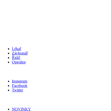
Středočeský kraj
podatelna@zachranka.cz
telefon: +420 312 256 601
IČO
:
75030926
SCHRÁNKA
:
wmjmahj
KARIÉRA
Lékař
Záchranář
Řidič
Operátor
SLEDUJ NÁS
Instagram
Facebook
Twitter
MAPA STRÁNEK
NOVINKY