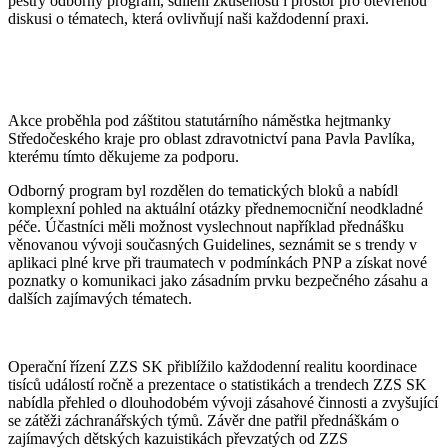
pestrý odborný program, sdílení zkušeností i prostor pro otevřenou
diskusi o tématech, která ovlivňují naši každodenní praxi.
Akce proběhla pod záštitou statutárního náměstka hejtmanky
Středočeského kraje pro oblast zdravotnictví pana Pavla Pavlíka,
kterému tímto děkujeme za podporu.
Odborný program byl rozdělen do tematických bloků a nabídl
komplexní pohled na aktuální otázky přednemocniční neodkladné
péče. Účastníci měli možnost vyslechnout například přednášku
věnovanou vývoji současných Guidelines, seznámit se s trendy v
aplikaci plné krve při traumatech v podmínkách PNP a získat nové
poznatky o komunikaci jako zásadním prvku bezpečného zásahu a
dalších zajímavých tématech.
Operační řízení ZZS SK přiblížilo každodenní realitu koordinace
tisíců událostí ročně a prezentace o statistikách a trendech ZZS SK
nabídla přehled o dlouhodobém vývoji zásahové činnosti a zvyšující
se zátěži záchranářských týmů. Závěr dne patřil přednáškám o
zajímavých dětských kazuistikách převzatých od ZZS