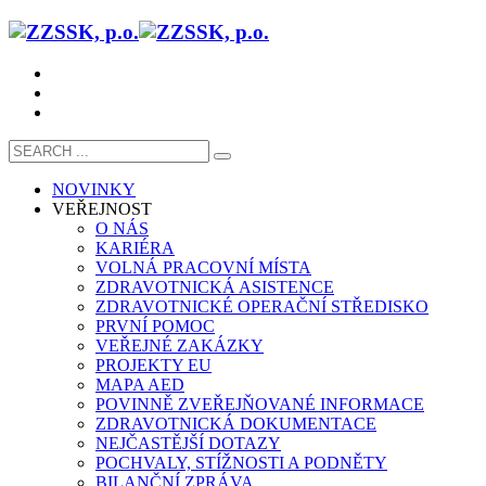
NOVINKY
VEŘEJNOST
O NÁS
KARIÉRA
VOLNÁ PRACOVNÍ MÍSTA
ZDRAVOTNICKÁ ASISTENCE
ZDRAVOTNICKÉ OPERAČNÍ STŘEDISKO
PRVNÍ POMOC
VEŘEJNÉ ZAKÁZKY
PROJEKTY EU
MAPA AED
POVINNĚ ZVEŘEJŇOVANÉ INFORMACE
ZDRAVOTNICKÁ DOKUMENTACE
NEJČASTĚJŠÍ DOTAZY
POCHVALY, STÍŽNOSTI A PODNĚTY
BILANČNÍ ZPRÁVA