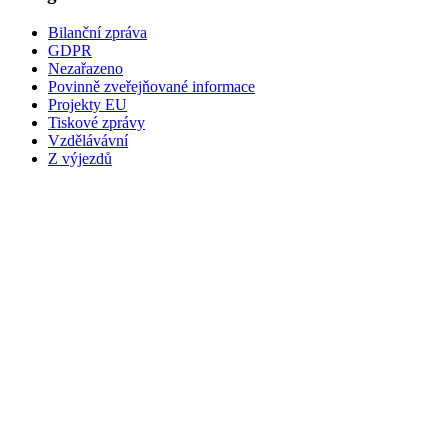
Bilanční zpráva
GDPR
Nezařazeno
Povinně zveřejňované informace
Projekty EU
Tiskové zprávy
Vzdělávávní
Z výjezdů
NÁZEV
Zdravotnická záchranná služba Středočeského kraje,
příspěvková organizace
Vančurova 1544
Kladno 272 01
ZŘIZOVATEL