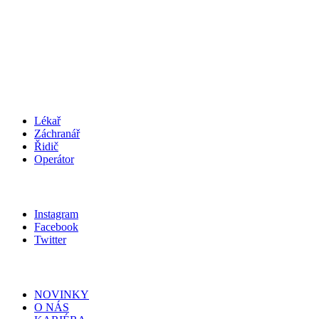
podatelna@zachranka.cz
telefon: +420 312 256 601
IČO
:
75030926
SCHRÁNKA
:
wmjmahj
KARIÉRA
Lékař
Záchranář
Řidič
Operátor
SLEDUJ NÁS
Instagram
Facebook
Twitter
MAPA STRÁNEK
NOVINKY
O NÁS