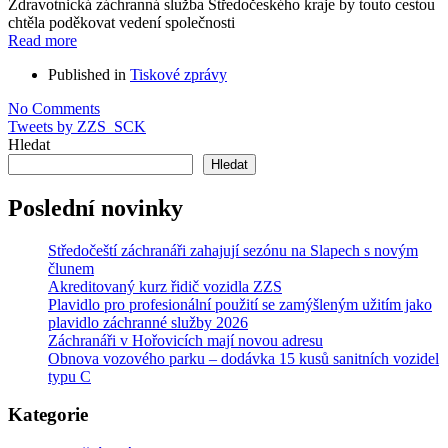
Zdravotnická záchranná služba Středočeského kraje by touto cestou
chtěla poděkovat vedení společnosti
Read more
Published in
Tiskové zprávy
No Comments
Tweets by ZZS_SCK
Hledat
Hledat
Poslední novinky
Středočeští záchranáři zahajují sezónu na Slapech s novým
člunem
Akreditovaný kurz řidič vozidla ZZS
Plavidlo pro profesionální použití se zamýšleným užitím jako
plavidlo záchranné služby 2026
Záchranáři v Hořovicích mají novou adresu
Obnova vozového parku – dodávka 15 kusů sanitních vozidel
typu C
Kategorie