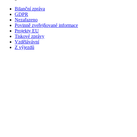
Bilanční zpráva
GDPR
Nezařazeno
Povinně zveřejňované informace
Projekty EU
Tiskové zprávy
Vzdělávávní
Z výjezdů
NÁZEV
Zdravotnická záchranná služba Středočeského kraje,
příspěvková organizace
Vančurova 1544
Kladno 272 01
ZŘIZOVATEL
Středočeský kraj