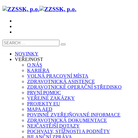
NOVINKY
VEŘEJNOST
O NÁS
KARIÉRA
VOLNÁ PRACOVNÍ MÍSTA
ZDRAVOTNICKÁ ASISTENCE
ZDRAVOTNICKÉ OPERAČNÍ STŘEDISKO
PRVNÍ POMOC
VEŘEJNÉ ZAKÁZKY
PROJEKTY EU
MAPA AED
POVINNĚ ZVEŘEJŇOVANÉ INFORMACE
ZDRAVOTNICKÁ DOKUMENTACE
NEJČASTĚJŠÍ DOTAZY
POCHVALY, STÍŽNOSTI A PODNĚTY
BILANČNÍ ZPRÁVA