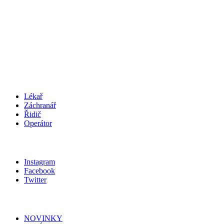
podatelna@zachranka.cz
telefon: +420 312 256 601
IČO
:
75030926
SCHRÁNKA
:
wmjmahj
KARIÉRA
Lékař
Záchranář
Řidič
Operátor
SLEDUJ NÁS
Instagram
Facebook
Twitter
MAPA STRÁNEK
NOVINKY