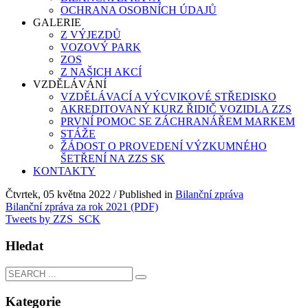
OCHRANA OSOBNÍCH ÚDAJŮ
GALERIE
Z VÝJEZDŮ
VOZOVÝ PARK
ZOS
Z NAŠICH AKCÍ
VZDĚLÁVÁNÍ
VZDĚLÁVACÍ A VÝCVIKOVÉ STŘEDISKO
AKREDITOVANÝ KURZ ŘIDIČ VOZIDLA ZZS
PRVNÍ POMOC SE ZÁCHRANÁŘEM MARKEM
STÁŽE
ŽÁDOST O PROVEDENÍ VÝZKUMNÉHO
ŠETŘENÍ NA ZZS SK
KONTAKTY
Čtvrtek, 05 května 2022
/
Published in
Bilanční zpráva
Bilanční zpráva za rok 2021 (PDF)
Tweets by ZZS_SCK
Hledat
Kategorie